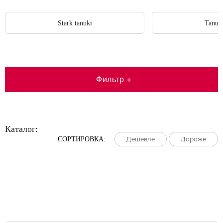
Stark tanuki
Tanuk
Фильтр
+
Каталог:
СОРТИРОВКА:
Дешевле
Дешевле
Дешевле
Дороже
Дороже
Дороже
Большая распродажа!