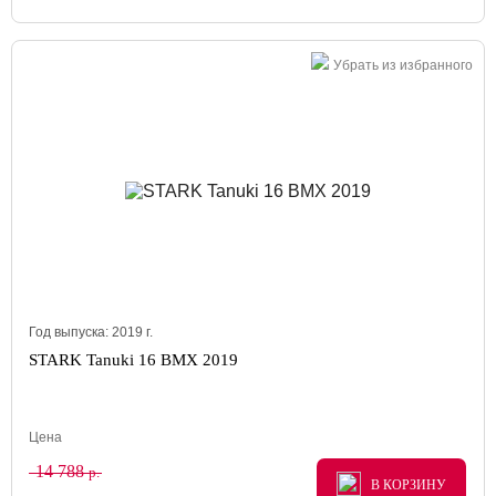
Убрать из избранного
Год выпуска:
2019
г.
STARK Tanuki 16 BMX 2019
Цена
14 788
р.
В КОРЗИНУ
В КОРЗИНУ
В КОРЗИНУ