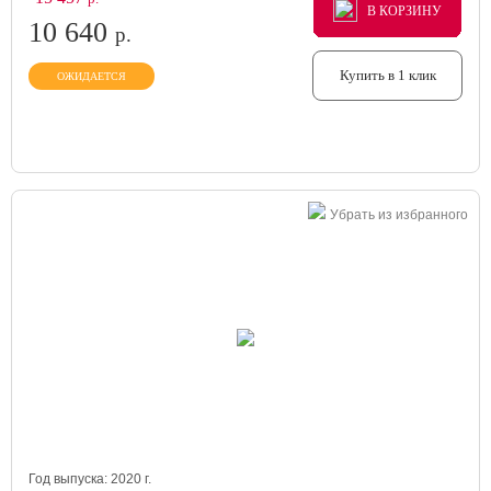
В КОРЗИНУ
В КОРЗИНУ
В КОРЗИНУ
10 640
р.
Купить в 1 клик
ОЖИДАЕТСЯ
Убрать из избранного
Год выпуска:
2020
г.