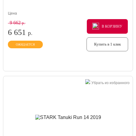
Цена
9 662
р.
В КОРЗИНУ
В КОРЗИНУ
В КОРЗИНУ
6 651
р.
Купить в 1 клик
ОЖИДАЕТСЯ
Убрать из избранного