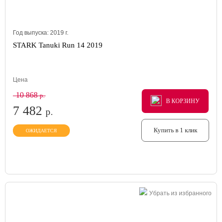
Год выпуска:
2019
г.
STARK Tanuki Run 14 2019
Цена
10 868
р.
В КОРЗИНУ
В КОРЗИНУ
В КОРЗИНУ
7 482
р.
Купить в 1 клик
ОЖИДАЕТСЯ
Убрать из избранного