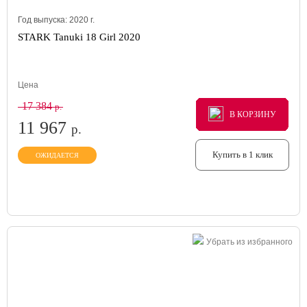
Год выпуска:
2020
г.
STARK Tanuki 18 Girl 2020
Цена
17 384
р.
В КОРЗИНУ
В КОРЗИНУ
В КОРЗИНУ
11 967
р.
Купить в 1 клик
ОЖИДАЕТСЯ
Убрать из избранного