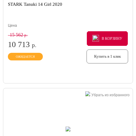
STARK Tanuki 14 Girl 2020
Цена
15 562
р.
В КОРЗИНУ
В КОРЗИНУ
В КОРЗИНУ
10 713
р.
Купить в 1 клик
ОЖИДАЕТСЯ
Убрать из избранного