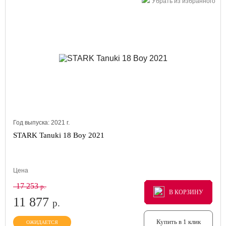
Убрать из избранного
Год выпуска:
2021
г.
STARK Tanuki 18 Boy 2021
Цена
17 253
р.
В КОРЗИНУ
В КОРЗИНУ
В КОРЗИНУ
11 877
р.
Купить в 1 клик
ОЖИДАЕТСЯ