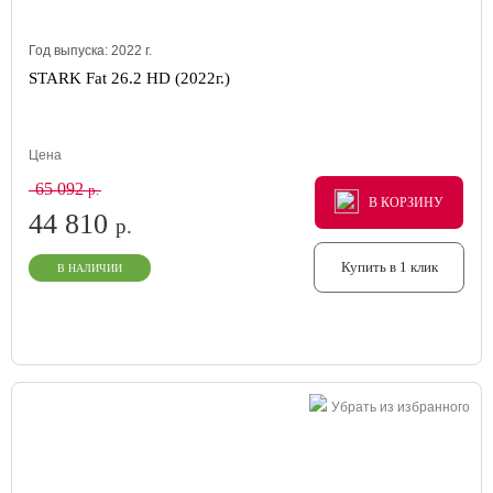
Год выпуска:
2022
г.
STARK Fat 26.2 HD (2022г.)
Цена
65 092
р.
В КОРЗИНУ
В КОРЗИНУ
В КОРЗИНУ
44 810
р.
Купить в 1 клик
В НАЛИЧИИ
Убрать из избранного