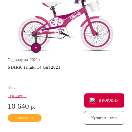
Год выпуска:
2021
г.
STARK Tanuki 14 Girl 2021
Цена
15 457
р.
В КОРЗИНУ
В КОРЗИНУ
В КОРЗИНУ
10 640
р.
Купить в 1 клик
ОЖИДАЕТСЯ