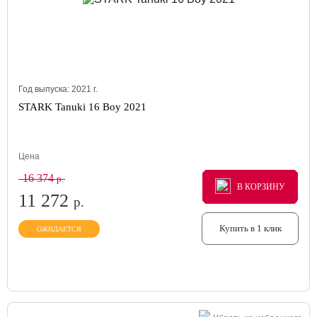
Год выпуска:
2021
г.
STARK Tanuki 16 Boy 2021
Цена
16 374
р.
В КОРЗИНУ
В КОРЗИНУ
В КОРЗИНУ
11 272
р.
Купить в 1 клик
ОЖИДАЕТСЯ