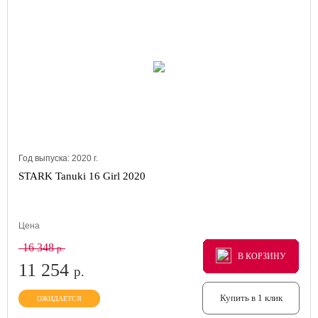
Год выпуска:
2020
г.
STARK Tanuki 16 Girl 2020
Цена
16 348
р.
В КОРЗИНУ
В КОРЗИНУ
В КОРЗИНУ
11 254
р.
Купить в 1 клик
ОЖИДАЕТСЯ