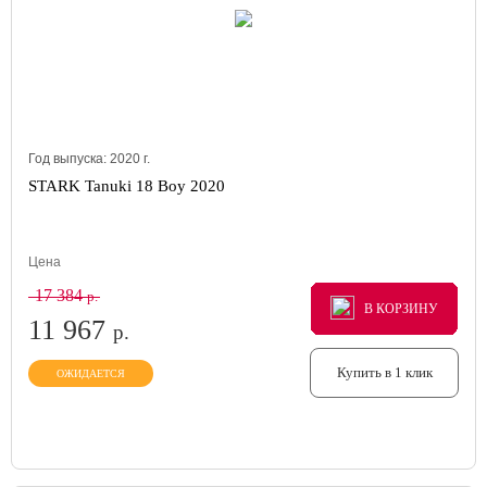
Год выпуска:
2020
г.
STARK Tanuki 18 Boy 2020
Цена
17 384
р.
В КОРЗИНУ
В КОРЗИНУ
В КОРЗИНУ
11 967
р.
Купить в 1 клик
ОЖИДАЕТСЯ