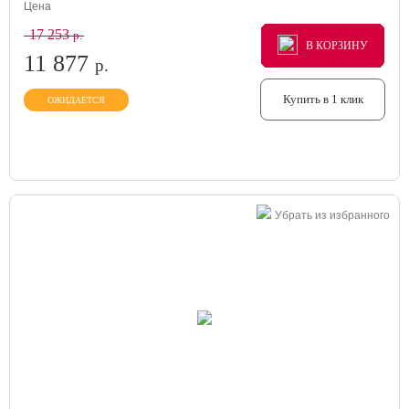
Цена
17 253
р.
В КОРЗИНУ
В КОРЗИНУ
В КОРЗИНУ
11 877
р.
Купить в 1 клик
ОЖИДАЕТСЯ
Убрать из избранного