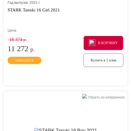
Год выпуска:
2021
г.
STARK Tanuki 16 Girl 2021
Цена
16 374
р.
В КОРЗИНУ
В КОРЗИНУ
В КОРЗИНУ
11 272
р.
Купить в 1 клик
ОЖИДАЕТСЯ
Убрать из избранного