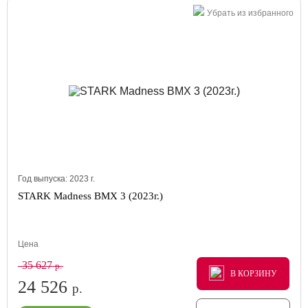
Убрать из избранного
Год выпуска:
2023
г.
STARK Madness BMX 3 (2023г.)
Цена
35 627
р.
В КОРЗИНУ
В КОРЗИНУ
В КОРЗИНУ
24 526
р.