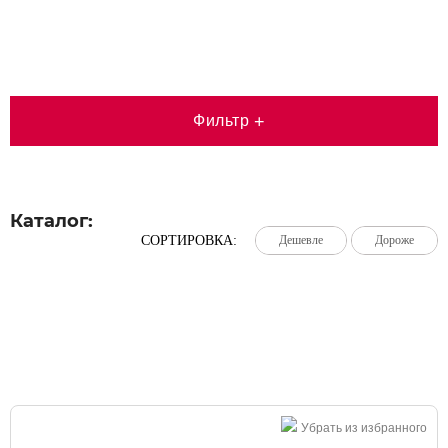
Фильтр
+
Каталог:
СОРТИРОВКА:
Дешевле
Дешевле
Дешевле
Дороже
Дороже
Дороже
Большая распродажа!
Убрать из избранного