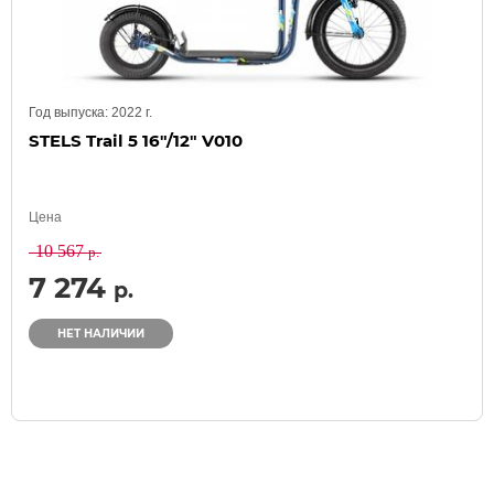
Год выпуска:
2022
г.
STELS Trail 5 16"/12" V010
Цена
10 567
р.
7 274
р.
НЕТ НАЛИЧИИ