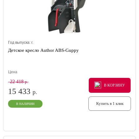
Год выпуска:
г.
Детское кресло Author ABS-Guppy
Цена
22 418
р.
В КОРЗИНУ
В КОРЗИНУ
В КОРЗИНУ
15 433
р.
Купить в 1 клик
В НАЛИЧИИ