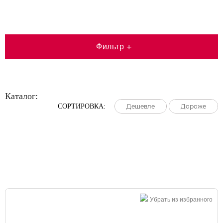
Фильтр
+
Каталог:
СОРТИРОВКА:
Дешевле
Дешевле
Дешевле
Дороже
Дороже
Дороже
Большая распродажа!
Убрать из избранного