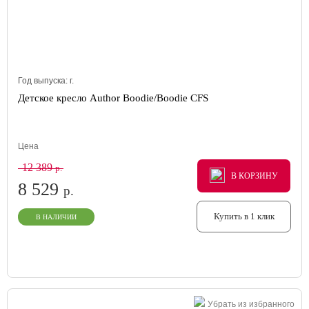
Год выпуска:
г.
Детское кресло Author Boodie/Boodie CFS
Цена
12 389
р.
В КОРЗИНУ
В КОРЗИНУ
В КОРЗИНУ
8 529
р.
Купить в 1 клик
В НАЛИЧИИ
Убрать из избранного