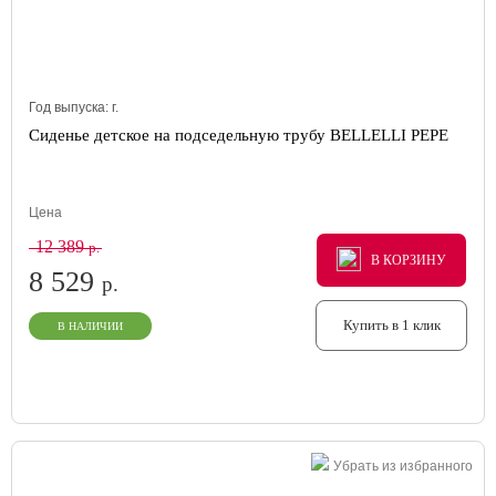
Год выпуска:
г.
Сиденье детское на подседельную трубу BELLELLI PEPE
Цена
12 389
р.
В КОРЗИНУ
В КОРЗИНУ
В КОРЗИНУ
8 529
р.
Купить в 1 клик
В НАЛИЧИИ
Убрать из избранного