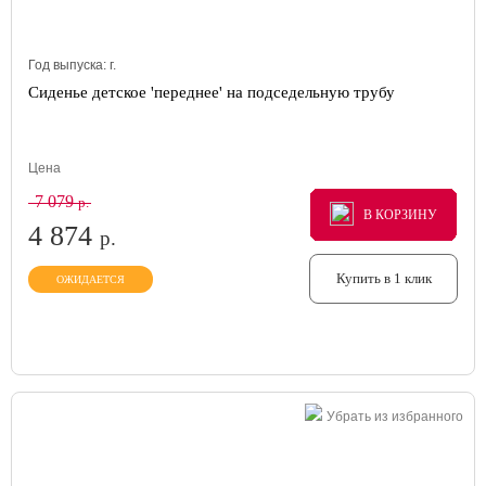
Год выпуска:
г.
Сиденье детское 'переднее' на подседельную трубу
Цена
7 079
р.
В КОРЗИНУ
В КОРЗИНУ
В КОРЗИНУ
4 874
р.
Купить в 1 клик
ОЖИДАЕТСЯ
Убрать из избранного