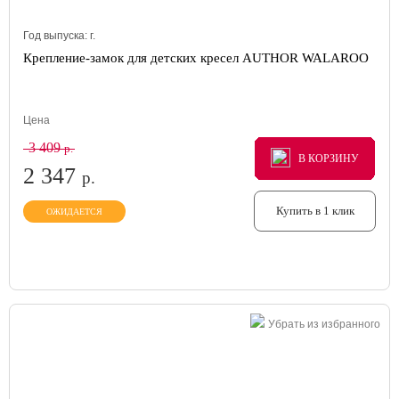
Год выпуска:
г.
Крепление-замок для детских кресел AUTHOR WALAROO
Цена
3 409
р.
В КОРЗИНУ
В КОРЗИНУ
В КОРЗИНУ
2 347
р.
Купить в 1 клик
ОЖИДАЕТСЯ
Убрать из избранного