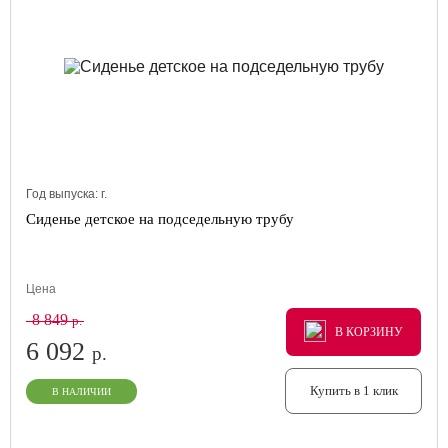
Год выпуска:
г.
Сиденье детское на подседельную трубу
Цена
8 849
р.
В КОРЗИНУ
В КОРЗИНУ
В КОРЗИНУ
6 092
р.
Купить в 1 клик
В НАЛИЧИИ