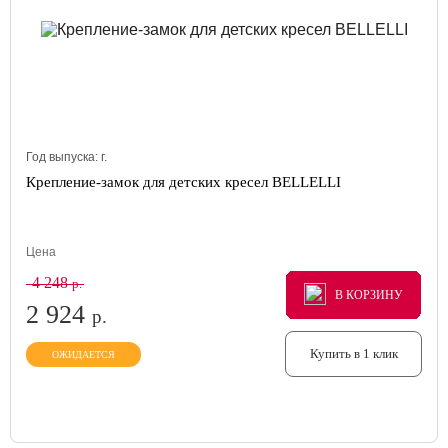
Год выпуска:
г.
Крепление-замок для детских кресел BELLELLI
Цена
4 248
р.
В КОРЗИНУ
В КОРЗИНУ
В КОРЗИНУ
2 924
р.
Купить в 1 клик
ОЖИДАЕТСЯ