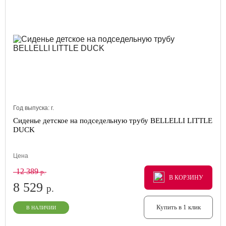
Год выпуска:
г.
Сиденье детское на подседельную трубу BELLELLI LITTLE
DUCK
Цена
12 389
р.
В КОРЗИНУ
В КОРЗИНУ
В КОРЗИНУ
8 529
р.
Купить в 1 клик
В НАЛИЧИИ