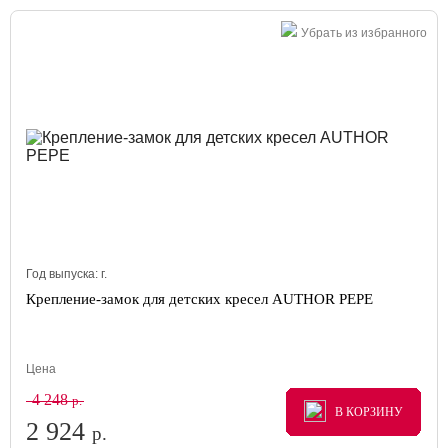
Убрать из избранного
Год выпуска:
г.
Крепление-замок для детских кресел AUTHOR PEPE
Цена
4 248
р.
В КОРЗИНУ
В КОРЗИНУ
В КОРЗИНУ
2 924
р.