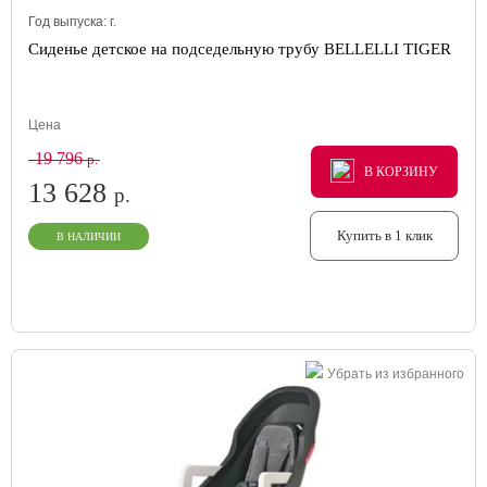
Год выпуска:
г.
Сиденье детское на подседельную трубу BELLELLI TIGER
Цена
19 796
р.
В КОРЗИНУ
В КОРЗИНУ
В КОРЗИНУ
13 628
р.
Купить в 1 клик
В НАЛИЧИИ
Убрать из избранного