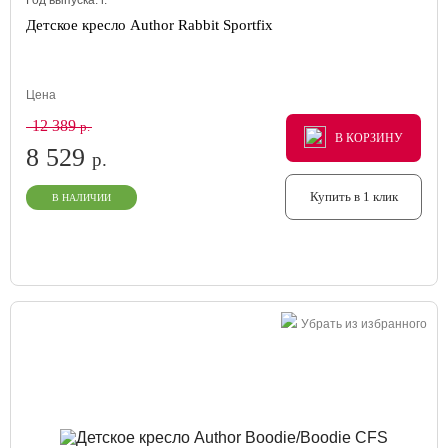
Год выпуска:
г.
Детское кресло Author Rabbit Sportfix
Цена
12 389
р.
В КОРЗИНУ
В КОРЗИНУ
В КОРЗИНУ
8 529
р.
Купить в 1 клик
В НАЛИЧИИ
Убрать из избранного