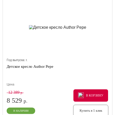
Год выпуска:
г.
Детское кресло Author Pepe
Цена
12 389
р.
В КОРЗИНУ
В КОРЗИНУ
В КОРЗИНУ
8 529
р.
Купить в 1 клик
В НАЛИЧИИ