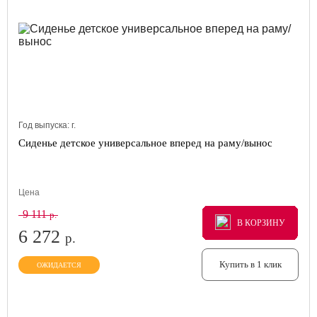
Год выпуска:
г.
Сиденье детское универсальное вперед на раму/вынос
Цена
9 111
р.
В КОРЗИНУ
В КОРЗИНУ
В КОРЗИНУ
6 272
р.
Купить в 1 клик
ОЖИДАЕТСЯ