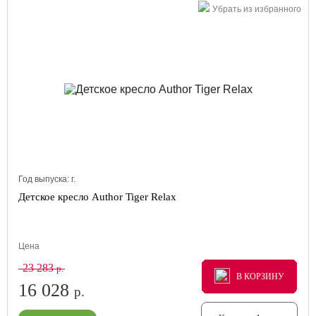
Убрать из избранного
Год выпуска:
г.
Детское кресло Author Tiger Relax
Цена
23 283
р.
В КОРЗИНУ
В КОРЗИНУ
В КОРЗИНУ
16 028
р.