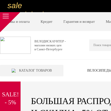
sale
special price
sale
Доставка и оплата
Кредит
Гарантия и возврат
Ма
ну очень
низкие цены
ВЕЛОДИСКАУНТЕР -
магазин низких цен
вот дешево
в Санкт-Петербурге
sale
special price
КАТАЛОГ ТОВАРОВ
ВЕЛОСИПЕД
sale
дешевле уже не будет
SALE!
sale
БОЛЬШАЯ РАСПР
- 5%
надо брать