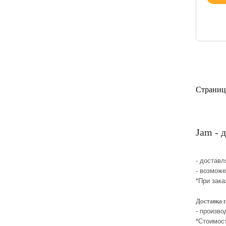
Страниц
Jam - 
- достав
- возмож
*При зака
Доставка 
- произво
*Стоимос