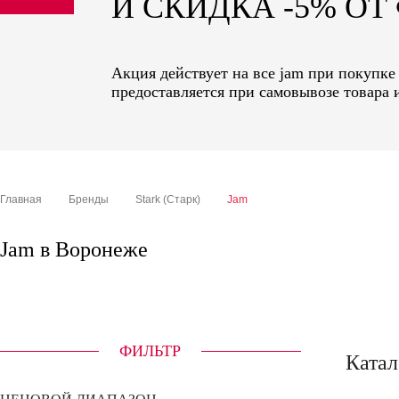
И СКИДКА -5% О
sale
special price
Акция действует на все jam при покупке
предоставляется при самовывозе товара 
Главная
Бренды
Stark (Старк)
Jam
Jam в Воронеже
ФИЛЬТР
Катал