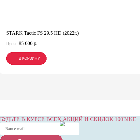
STARK Tactic FS 29.5 HD (2022г.)
85 000 р.
Цена:
В КОРЗИНУ
В КОРЗИНУ
В КОРЗИНУ
БУДЬТЕ В КУРСЕ ВСЕХ АКЦИЙ И СКИДОК 100BIKE