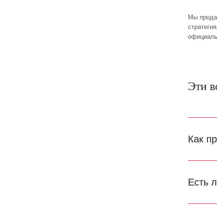
Мы прода
стратеги
официаль
Эти в
Как п
Есть 