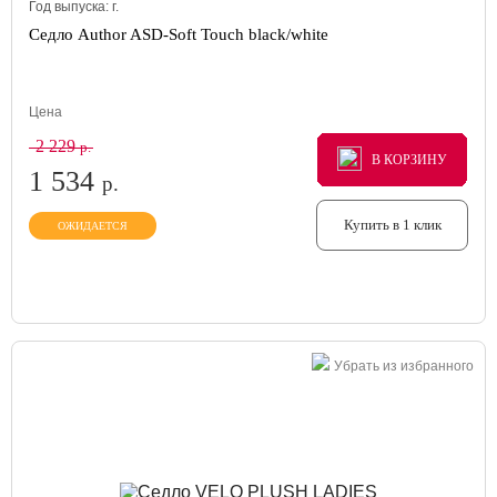
Год выпуска:
г.
Седло Author ASD-Soft Touch black/white
Цена
2 229
р.
В КОРЗИНУ
В КОРЗИНУ
В КОРЗИНУ
1 534
р.
Купить в 1 клик
ОЖИДАЕТСЯ
Убрать из избранного