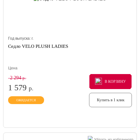
Год выпуска:
г.
Седло VELO PLUSH LADIES
Цена
2 294
р.
В КОРЗИНУ
В КОРЗИНУ
В КОРЗИНУ
1 579
р.
Купить в 1 клик
ОЖИДАЕТСЯ
Убрать из избранного