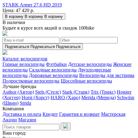
STARK Armer 27.6 HD 2019
Цена:
47 420 р.
В корзину
В корзину
В корзину
В наличии
Будьте в курсе всех акций и скидок 100bike
Подписаться
Подписаться
Подписаться
Каталог велосипедов
Горные велосипеды
Фэтбайки
Детские велосипеды
Женские
велосипеды
Складные велосипеды
Двухподвесные
велосипеды
Дорожные велосипеды
Велосипеды для экстрима
Подростковые велосипеды
Шоссейные велосипеды
Лучшие бренды
Author (Автор)
Stels (Стелс)
Stark (Старк)
Trix (Трикс)
Hogger
(Хоггер)
Horst (Хорст)
HARO (Харо)
Merida (Мерида)
Schwinn
(Швин)
Strida
Компания
Доставка и оплата
Кредит
Гарантия и возврат
Мастерская
Акции
Магазин
Ваш город: