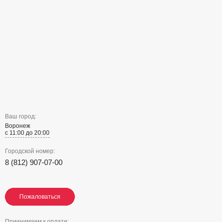
Ваш город:
Воронеж
с 11:00 до 20:00
Городской номер:
8 (812) 907-07-00
Пожаловаться
Пожаловаться
Пожаловаться
Приинимаем к оплате: