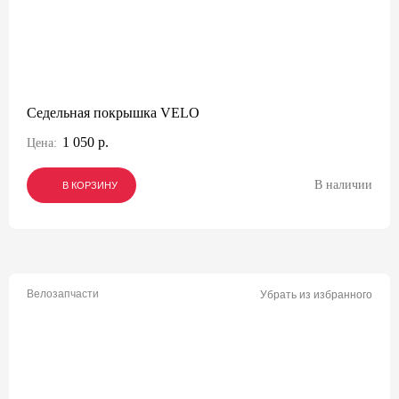
Седельная покрышка VELO
1 050 р.
Цена:
В наличии
В КОРЗИНУ
В КОРЗИНУ
В КОРЗИНУ
Велозапчасти
Убрать из избранного