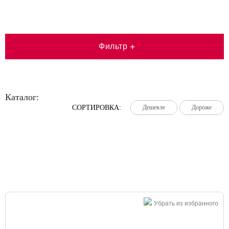
Фильтр
+
Каталог:
СОРТИРОВКА:
Дешевле
Дешевле
Дешевле
Дороже
Дороже
Дороже
Большая распродажа!
Убрать из избранного