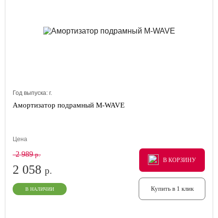
Год выпуска:
г.
Амортизатор подрамный M-WAVE
Цена
2 989
р.
В КОРЗИНУ
В КОРЗИНУ
В КОРЗИНУ
2 058
р.
Купить в 1 клик
В НАЛИЧИИ