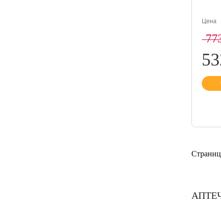
Цена
77
5
Страниц
АПТЕЧК