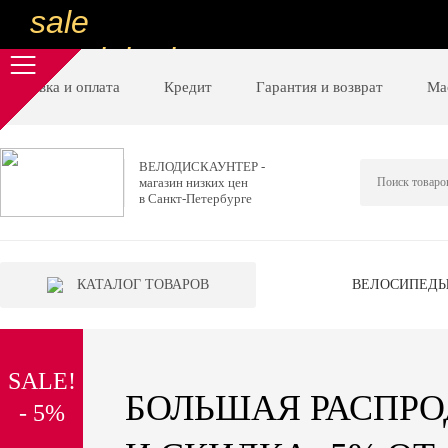
sale
special price
sale
Доставка и оплата
Кредит
Гарантия и возврат
Ма
ну очень
низкие цены
ВЕЛОДИСКАУНТЕР -
магазин низких цен
вот дешево
в Санкт-Петербурге
sale
special price
КАТАЛОГ ТОВАРОВ
ВЕЛОСИПЕД
sale
дешевле уже не будет
SALE!
sale
БОЛЬШАЯ РАСПР
- 5%
надо брать