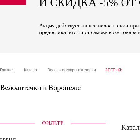
И СКИДКА -5% О
sale
special price
Акция действует на все велоаптечки при
предоставляется при самовывозе товара 
Главная
Каталог
Велоаксессуары категории
АПТЕЧКИ
Велоаптечки в Воронеже
ФИЛЬТР
Катал