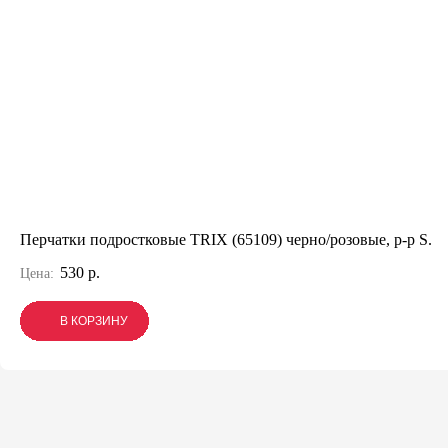
Перчатки подростковые TRIX (65109) черно/розовые, р-р S.
530 р.
Цена:
В КОРЗИНУ
В КОРЗИНУ
В КОРЗИНУ