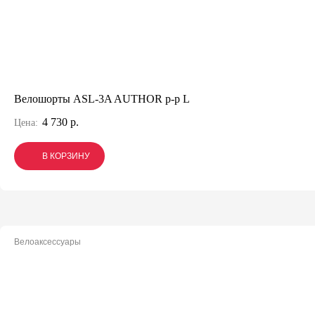
Велошорты ASL-3A AUTHOR р-р L
4 730 р.
Цена:
В КОРЗИНУ
В КОРЗИНУ
В КОРЗИНУ
Велоаксессуары