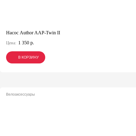
Насос Author AAP-Twin II
1 350 р.
Цена:
В КОРЗИНУ
В КОРЗИНУ
В КОРЗИНУ
Велоаксессуары