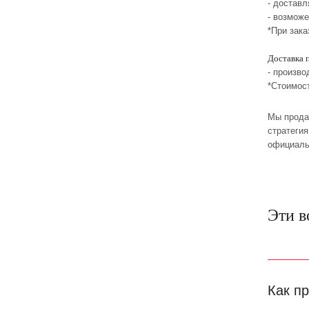
- достав
- возмож
*При зака
Доставка 
- произво
*Стоимос
Мы прода
стратеги
официаль
Эти в
Как п