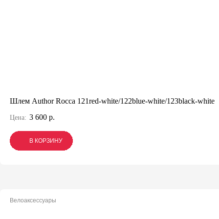
Шлем Author Rocca 121red-white/122blue-white/123black-white
3 600 р.
Цена:
В КОРЗИНУ
В КОРЗИНУ
В КОРЗИНУ
Велоаксессуары