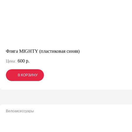
Фляга MIGHTY (пластиковая синяя)
600 р.
Цена:
В КОРЗИНУ
В КОРЗИНУ
В КОРЗИНУ
Велоаксессуары