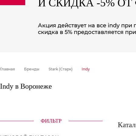
И СКИДКА -5% О
sale
special price
Акция действует на все indy при
скидка в 5% предоставляется при
Главная
Бренды
Stark (Старк)
Indy
Indy в Воронеже
ФИЛЬТР
Катал