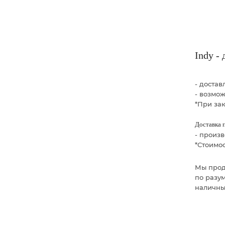
Indy -
- доста
- возмо
*При зак
Доставка 
- произ
*Стоимос
Мы прод
по разум
наличны