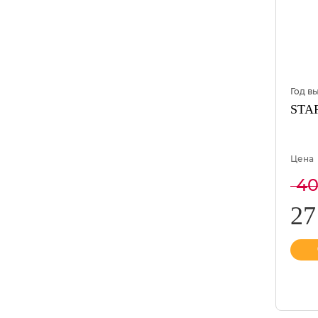
Год в
STAR
Цена
40
27