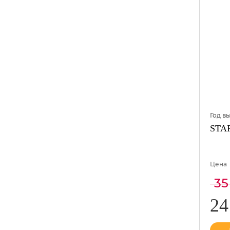
Год в
STAR
Цена
35
24