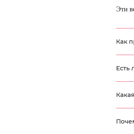
Эти в
Как п
Есть 
Какая
Поче