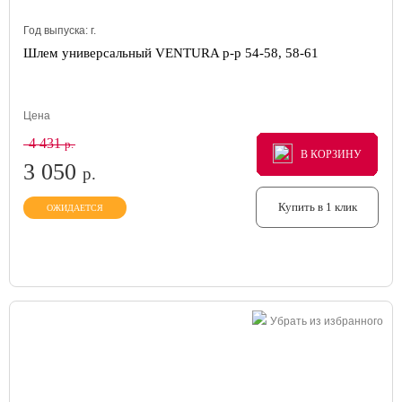
Год выпуска:
г.
Шлем универсальный VENTURA р-р 54-58, 58-61
Цена
4 431
р.
В КОРЗИНУ
В КОРЗИНУ
В КОРЗИНУ
3 050
р.
Купить в 1 клик
ОЖИДАЕТСЯ
Убрать из избранного