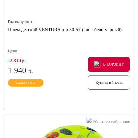
Год выпуска:
г.
Шлем детский VENTURA р-р 50-57 (сине-бело-черный)
Цена
2 819
р.
В КОРЗИНУ
В КОРЗИНУ
В КОРЗИНУ
1 940
р.
Купить в 1 клик
ОЖИДАЕТСЯ
Убрать из избранного