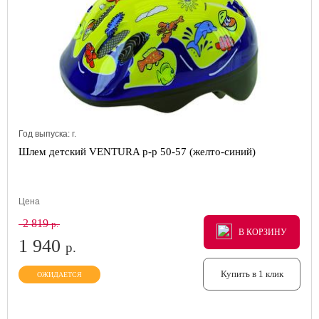
Год выпуска:
г.
Шлем детский VENTURA р-р 50-57 (желто-синий)
Цена
2 819
р.
В КОРЗИНУ
В КОРЗИНУ
В КОРЗИНУ
1 940
р.
Купить в 1 клик
ОЖИДАЕТСЯ