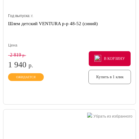
Год выпуска:
г.
Шлем детский VENTURA р-р 48-52 (синий)
Цена
2 819
р.
В КОРЗИНУ
В КОРЗИНУ
В КОРЗИНУ
1 940
р.
Купить в 1 клик
ОЖИДАЕТСЯ
Убрать из избранного