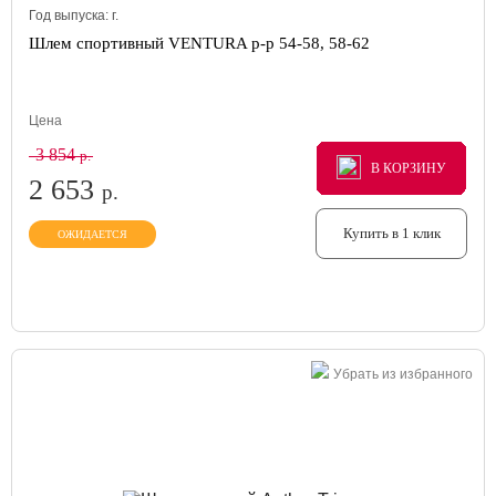
Год выпуска:
г.
Шлем спортивный VENTURA р-р 54-58, 58-62
Цена
3 854
р.
В КОРЗИНУ
В КОРЗИНУ
В КОРЗИНУ
2 653
р.
Купить в 1 клик
ОЖИДАЕТСЯ
Убрать из избранного