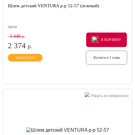
Шлем детский VENTURA р-р 52-57 (зеленый)
Цена
3 448
р.
В КОРЗИНУ
В КОРЗИНУ
В КОРЗИНУ
2 374
р.
Купить в 1 клик
ОЖИДАЕТСЯ
Убрать из избранного