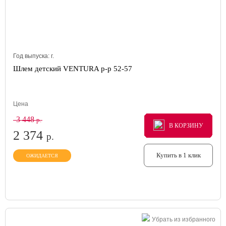
Год выпуска:
г.
Шлем детский VENTURA р-р 52-57
Цена
3 448
р.
В КОРЗИНУ
В КОРЗИНУ
В КОРЗИНУ
2 374
р.
Купить в 1 клик
ОЖИДАЕТСЯ
Убрать из избранного