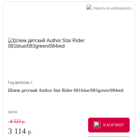
Убрать из избранного
Год выпуска:
г.
Шлем детский Author Star Rider 081blue/083green/084red
Цена
4 523
р.
В КОРЗИНУ
В КОРЗИНУ
В КОРЗИНУ
3 114
р.