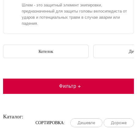
Шлем - это защитный элемент экипировки,
предназначенный для защиты головы велосипедиста от
ударов и потенциальных травм в случае аварии или
падения.
Котелок
Дет
Фильтр
+
Каталог:
СОРТИРОВКА:
Дешевле
Дешевле
Дешевле
Дороже
Дороже
Дороже