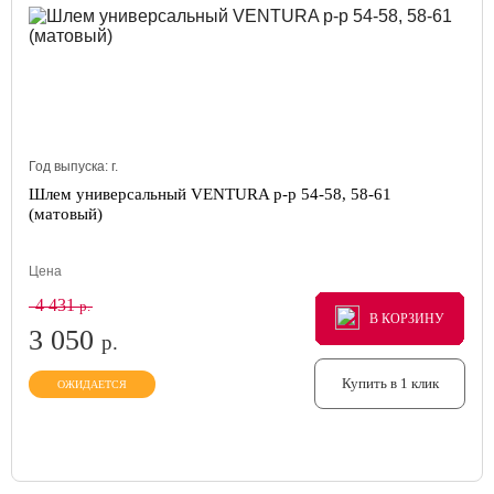
Год выпуска:
г.
Шлем универсальный VENTURA р-р 54-58, 58-61
(матовый)
Цена
4 431
р.
В КОРЗИНУ
В КОРЗИНУ
В КОРЗИНУ
3 050
р.
Купить в 1 клик
ОЖИДАЕТСЯ