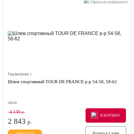
Убрать из избранного
Год выпуска:
г.
Шлем спортивный TOUR DE FRANCE р-р 54-58, 58-62
Цена
4 130
р.
В КОРЗИНУ
В КОРЗИНУ
В КОРЗИНУ
2 843
р.
Купить в 1 клик
ОЖИДАЕТСЯ