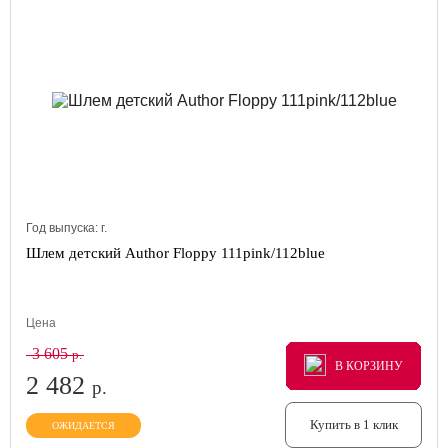
Год выпуска:
г.
Шлем детский Author Floppy 111pink/112blue
Цена
3 605
р.
В КОРЗИНУ
В КОРЗИНУ
В КОРЗИНУ
2 482
р.
Купить в 1 клик
ОЖИДАЕТСЯ