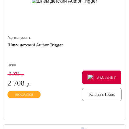
Год выпуска:
г.
Шлем детский Author Trigger
Цена
3 933
р.
В КОРЗИНУ
В КОРЗИНУ
В КОРЗИНУ
2 708
р.
Купить в 1 клик
ОЖИДАЕТСЯ