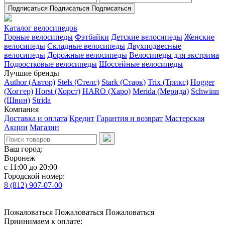
Подписаться
Подписаться
Подписаться
Каталог велосипедов
Горные велосипеды
Фэтбайки
Детские велосипеды
Женские
велосипеды
Складные велосипеды
Двухподвесные
велосипеды
Дорожные велосипеды
Велосипеды для экстрима
Подростковые велосипеды
Шоссейные велосипеды
Лучшие бренды
Author (Автор)
Stels (Стелс)
Stark (Старк)
Trix (Трикс)
Hogger
(Хоггер)
Horst (Хорст)
HARO (Харо)
Merida (Мерида)
Schwinn
(Швин)
Strida
Компания
Доставка и оплата
Кредит
Гарантия и возврат
Мастерская
Акции
Магазин
Ваш город:
Воронеж
с 11:00 до 20:00
Городской номер:
8 (812) 907-07-00
Пожаловаться
Пожаловаться
Пожаловаться
Приинимаем к оплате: