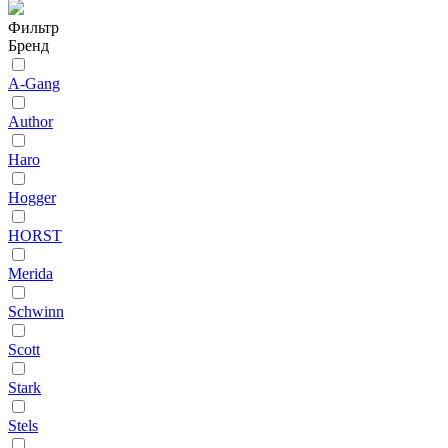
Фильтр
Бренд
A-Gang
Author
Haro
Hogger
HORST
Merida
Schwinn
Scott
Stark
Stels