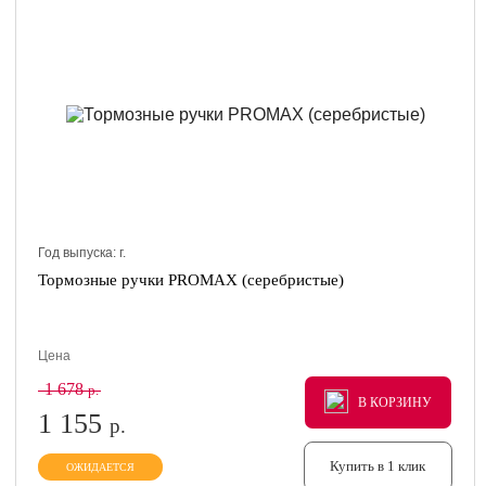
Год выпуска:
г.
Тормозные ручки PROMAX (серебристые)
Цена
1 678
р.
В КОРЗИНУ
В КОРЗИНУ
В КОРЗИНУ
1 155
р.
Купить в 1 клик
ОЖИДАЕТСЯ