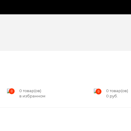
0
товар(ов)
0
товар(ов)
0
0
в избранном
0
руб.