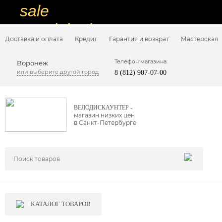
sale
special price
Доставка и оплата
Кредит
Гарантия и возврат
Мастерская
sale
ну очень
Телефон магазина:
Воронеж
или выберите другой город
8 (812) 907-07-00
низкие цены
вот дешево
ВЕЛОДИСКАУНТЕР -
магазин низких цен
sale
в Санкт-Петербурге
special price
sale
дешевле уже не будет
sale
КАТАЛОГ ТОВАРОВ
надо брать