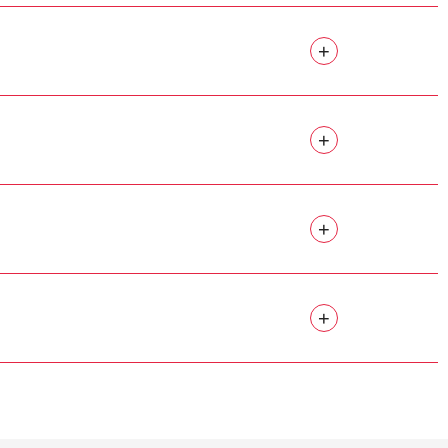
+
+
+
+