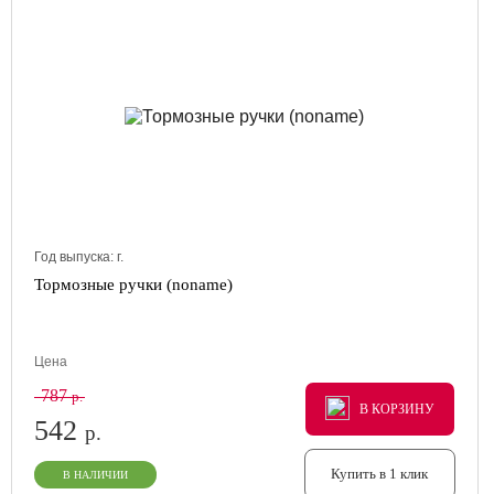
Год выпуска:
г.
Тормозные ручки (noname)
Цена
787
р.
В КОРЗИНУ
В КОРЗИНУ
В КОРЗИНУ
542
р.
Купить в 1 клик
В НАЛИЧИИ