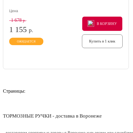
Цена
1 678
р.
В КОРЗИНУ
В КОРЗИНУ
В КОРЗИНУ
1 155
р.
Купить в 1 клик
ОЖИДАЕТСЯ
Страницы:
ТОРМОЗНЫЕ РУЧКИ - доставка в Воронеже
- доставляем спортивные товары в Воронеже курьерами или службами 