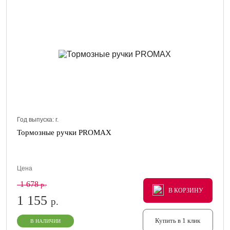
Год выпуска:
г.
Тормозные ручки PROMAX
Цена
1 678
р.
В КОРЗИНУ
В КОРЗИНУ
В КОРЗИНУ
1 155
р.
Купить в 1 клик
В НАЛИЧИИ