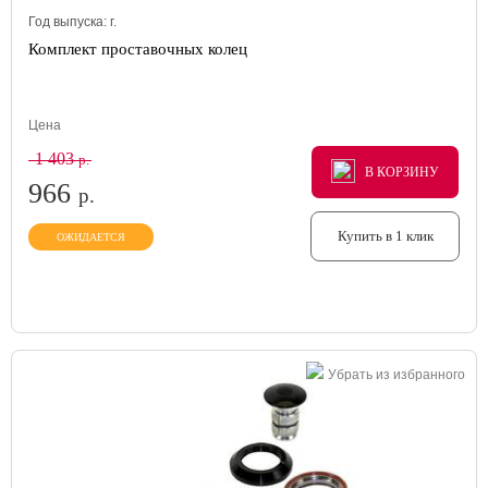
Год выпуска:
г.
Комплект проставочных колец
Цена
1 403
р.
В КОРЗИНУ
В КОРЗИНУ
В КОРЗИНУ
966
р.
Купить в 1 клик
ОЖИДАЕТСЯ
Убрать из избранного