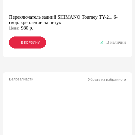
Переключатель задний SHIMANO Tourney TY-21, 6-
скор. крепление на петух
980 р.
Цена:
В наличии
В КОРЗИНУ
В КОРЗИНУ
В КОРЗИНУ
Велозапчасти
Убрать из избранного