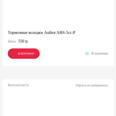
Тормозные колодки Author ABS-5cc-P
550 р.
Цена:
В наличии
В КОРЗИНУ
В КОРЗИНУ
В КОРЗИНУ
Велозапчасти
Убрать из избранного