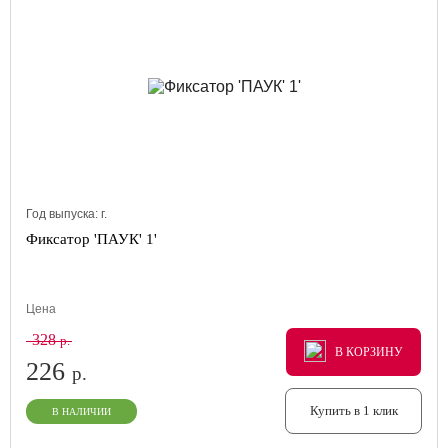
Год выпуска:
г.
Фиксатор 'ПАУК' 1'
Цена
328
р.
В КОРЗИНУ
В КОРЗИНУ
В КОРЗИНУ
226
р.
Купить в 1 клик
В НАЛИЧИИ