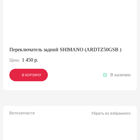
Переключатель задний SHIMANO (ARDTZ50GSВ )
1 450 р.
Цена:
В наличии
В КОРЗИНУ
В КОРЗИНУ
В КОРЗИНУ
Велозапчасти
Убрать из избранного