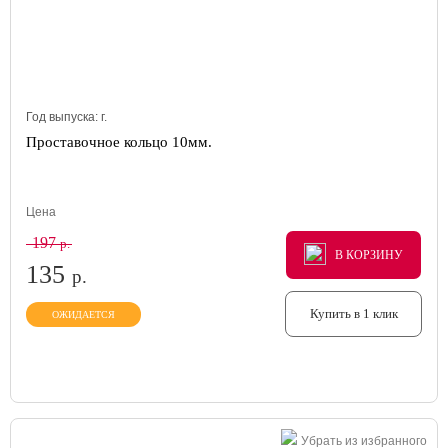
Год выпуска:
г.
Проставочное кольцо 10мм.
Цена
197
р.
В КОРЗИНУ
В КОРЗИНУ
В КОРЗИНУ
135
р.
Купить в 1 клик
ОЖИДАЕТСЯ
Убрать из избранного