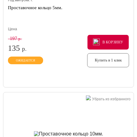
Год выпуска:
г.
Проставочное кольцо 5мм.
Цена
197
р.
В КОРЗИНУ
В КОРЗИНУ
В КОРЗИНУ
135
р.
Купить в 1 клик
ОЖИДАЕТСЯ
Убрать из избранного