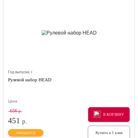
Год выпуска:
г.
Рулевой набор HEAD
Цена
656
р.
В КОРЗИНУ
В КОРЗИНУ
В КОРЗИНУ
451
р.
Купить в 1 клик
ОЖИДАЕТСЯ