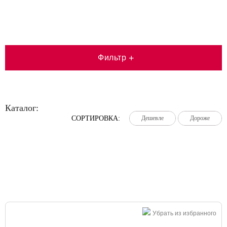
Фильтр
+
Каталог:
СОРТИРОВКА:
Дешевле
Дешевле
Дешевле
Дороже
Дороже
Дороже
Большая распродажа!
Убрать из избранного