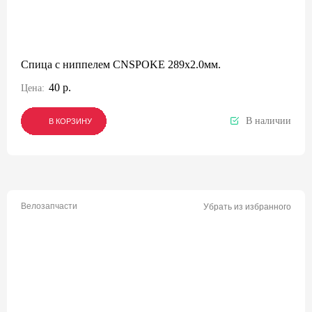
Спица с ниппелем CNSPOKE 289х2.0мм.
40 р.
Цена:
В наличии
В КОРЗИНУ
В КОРЗИНУ
В КОРЗИНУ
Велозапчасти
Убрать из избранного