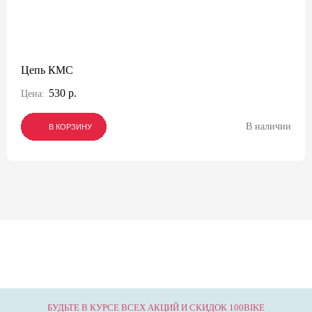
Цепь КМС
530 р.
Цена:
В наличии
В КОРЗИНУ
В КОРЗИНУ
В КОРЗИНУ
БУДЬТЕ В КУРСЕ ВСЕХ АКЦИЙ И СКИДОК 100BIKE