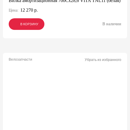
Вилка амортизационная 700Сх28,6 VITA TNL11 (белая)
12 270 р.
Цена:
В наличии
В КОРЗИНУ
В КОРЗИНУ
В КОРЗИНУ
Велозапчасти
Убрать из избранного