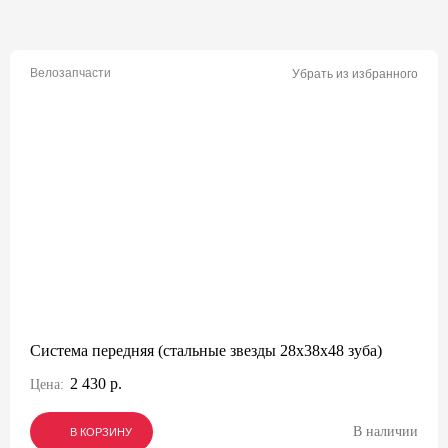
Велозапчасти
Убрать из избранного
Система передняя (стальные звезды 28х38х48 зуба)
2 430 р.
Цена:
В наличии
В КОРЗИНУ
В КОРЗИНУ
В КОРЗИНУ