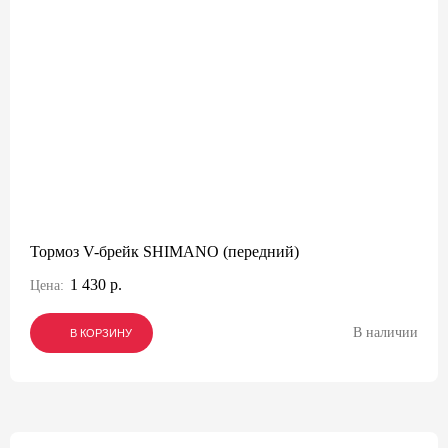
Тормоз V-брейк SHIMANO (передний)
1 430 р.
Цена:
В наличии
В КОРЗИНУ
В КОРЗИНУ
В КОРЗИНУ