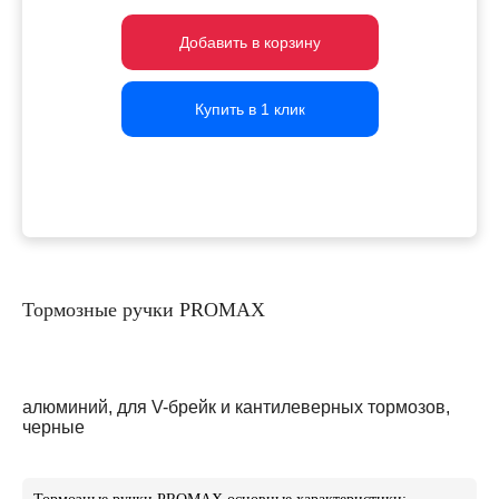
Добавить в корзину
Добавить в корзину
Добавить в корзину
Купить в 1 клик
Купить в 1 клик
Купить в 1 клик
Тормозные ручки PROMAX
алюминий, для V-брейк и кантилеверных тормозов,
черные