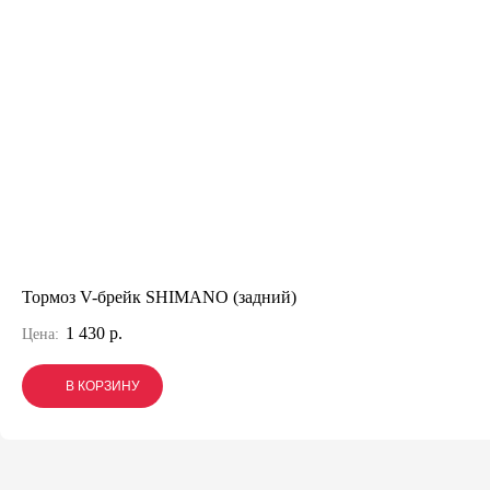
Тормоз V-брейк SHIMANO (задний)
1 430 р.
Цена:
В КОРЗИНУ
В КОРЗИНУ
В КОРЗИНУ