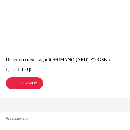
Переключатель задний SHIMANO (ARDTZ50GSВ )
1 450 р.
Цена:
В КОРЗИНУ
В КОРЗИНУ
В КОРЗИНУ
Велозапчасти