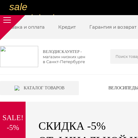
sale
special price
Доставка и оплата
sale
Кредит
Гарантия и возврат
ну очень
низкие цены
ВЕЛОДИСКАУНТЕР -
магазин низких цен
вот дешево
в Санкт-Петербурге
sale
special price
КАТАЛОГ ТОВАРОВ
ВЕЛОСИПЕД
sale
дешевле уже не будет
SALE!
sale
СКИДКА -5%
-5%
надо брать