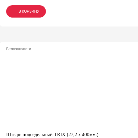
В КОРЗИНУ
В КОРЗИНУ
В КОРЗИНУ
Велозапчасти
Штырь подседельный TRIX (27,2 х 400мм.)