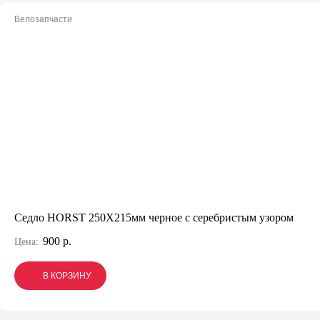
Велозапчасти
Седло HORST 250X215мм черное с серебристым узором
900 р.
Цена:
В КОРЗИНУ
В КОРЗИНУ
В КОРЗИНУ