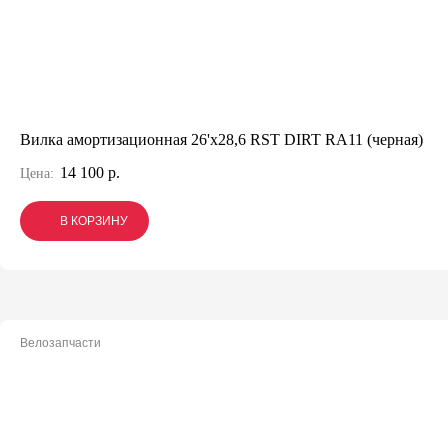
Вилка амортизационная 26'х28,6 RST DIRT RA11 (черная)
14 100 р.
Цена:
В КОРЗИНУ
В КОРЗИНУ
В КОРЗИНУ
Велозапчасти