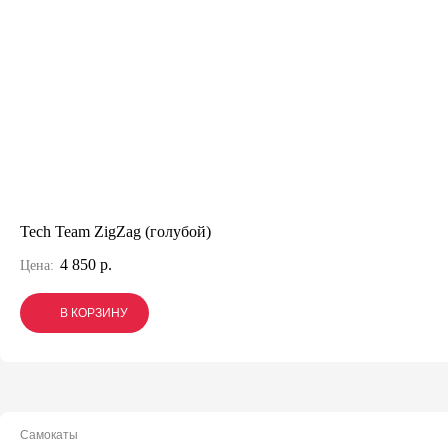
Tech Team ZigZag (голубой)
4 850 р.
Цена:
В КОРЗИНУ
В КОРЗИНУ
В КОРЗИНУ
Самокаты