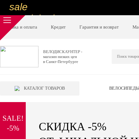
sale
special price
sale
Доставка и оплата
Кредит
Гарантия и возврат
Ма
ну очень
низкие цены
ВЕЛОДИСКАУНТЕР -
магазин низких цен
вот дешево
в Санкт-Петербурге
sale
special price
КАТАЛОГ ТОВАРОВ
ВЕЛОСИПЕД
sale
дешевле уже не будет
SALE!
sale
СКИДКА -5%
-5%
надо брать