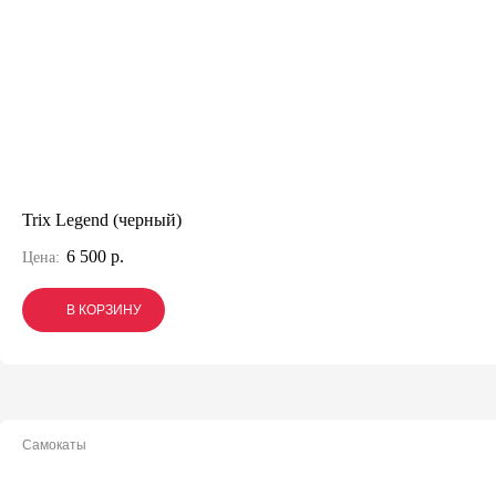
Trix Legend (черный)
6 500 р.
Цена:
В КОРЗИНУ
В КОРЗИНУ
В КОРЗИНУ
Самокаты