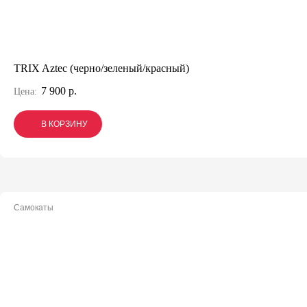
TRIX Aztec (черно/зеленый/красный)
7 900 р.
Цена:
В КОРЗИНУ
В КОРЗИНУ
В КОРЗИНУ
Самокаты