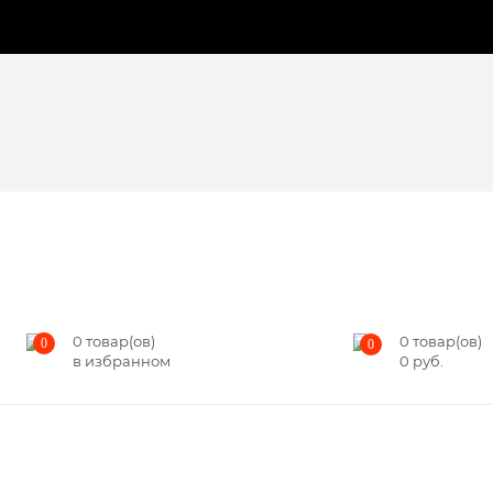
0
товар(ов)
0
товар(ов)
0
0
в избранном
0
руб.