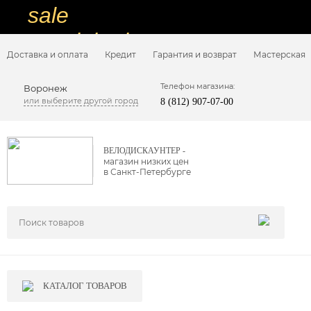
sale
special price
Доставка и оплата
Кредит
Гарантия и возврат
Мастерская
sale
ну очень
Телефон магазина:
Воронеж
или выберите другой город
8 (812) 907-07-00
низкие цены
вот дешево
ВЕЛОДИСКАУНТЕР -
магазин низких цен
sale
в Санкт-Петербурге
special price
sale
дешевле уже не будет
sale
КАТАЛОГ ТОВАРОВ
надо брать