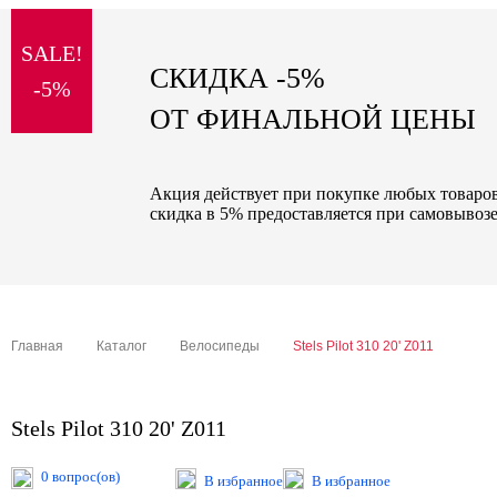
sale
SALE!
special price
СКИДКА -5%
-5%
ОТ ФИНАЛЬНОЙ ЦЕНЫ
Акция действует при покупке любых товаров 
скидка в 5% предоставляется при самовывозе
Главная
Каталог
Велосипеды
Stels Pilot 310 20' Z011
Stels Pilot 310 20' Z011
0 вопрос(ов)
В избранное
В избранное