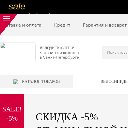
sale
special price
Доставка и оплата
sale
Кредит
Гарантия и возврат
ну очень
низкие цены
ВЕЛОДИСКАУНТЕР -
магазин низких цен
вот дешево
в Санкт-Петербурге
sale
special price
КАТАЛОГ ТОВАРОВ
ВЕЛОСИПЕД
sale
дешевле уже не будет
SALE!
sale
СКИДКА -5%
-5%
надо брать