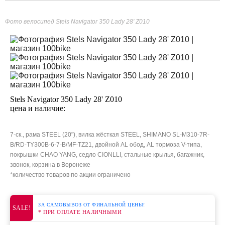
Фото велосипед Stels Navigator 350 Lady 28' Z010
Stels Navigator 350 Lady 28' Z010
цена и наличие:
7-ск., рама STEEL (20"), вилка жёсткая STEEL, SHIMANO SL-M310-7R-
B/RD-TY300B-6-7-B/MF-TZ21, двойной AL обод, AL тормоза V-типа,
покрышки CHAO YANG, седло CIONLLI, стальные крылья, багажник,
звонок, корзина в Воронеже
*количество товаров по акции ограничено
ЗА САМОВЫВОЗ ОТ ФИНАЛЬНОЙ ЦЕНЫ!
SALE!
* ПРИ ОПЛАТЕ НАЛИЧНЫМИ