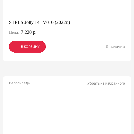
STELS Jolly 14" V010 (2022г.)
7 220 р.
Цена:
В наличии
В КОРЗИНУ
В КОРЗИНУ
В КОРЗИНУ
Велосипеды
Убрать из избранного