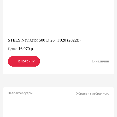
STELS Navigator 500 D 26" F020 (2022г.)
16 070 р.
Цена:
В наличии
В КОРЗИНУ
В КОРЗИНУ
В КОРЗИНУ
Велоаксессуары
Убрать из избранного