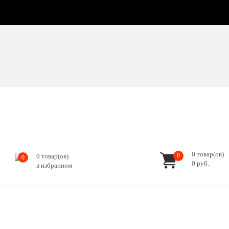
0
товар(ов)
0
0
товар(ов)
0
0
руб.
в избранном