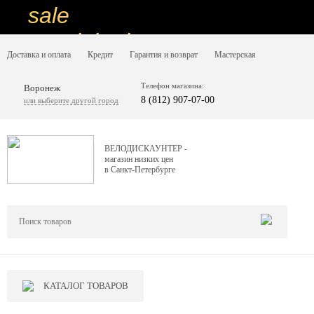
sale
special price
Доставка и оплата
Кредит
Гарантия и возврат
Мастерская
sale
ну очень
Телефон магазина:
Воронеж
8 (812) 907-07-00
или выберите другой город
низкие цены
вот дешево
ВЕЛОДИСКАУНТЕР -
магазин низких цен
sale
в Санкт-Петербурге
special price
sale
дешевле уже не будет
sale
КАТАЛОГ ТОВАРОВ
надо брать