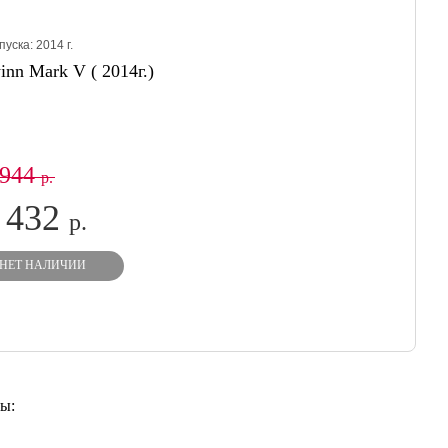
пуска:
2014
г.
inn Mark V ( 2014г.)
 944
р.
 432
р.
НЕТ НАЛИЧИИ
ы: