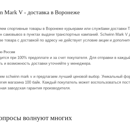
n Mark V - доставка в Воронеже
ляем спортивные товары в Воронеже курьерами или службами доставки Т
ен самовывоз в пунктах выдачи транспортных кампаний. Schwinn Mark V 
зе товара с доставкой по адресу не действует условие акции и дополни
по России
дится при 100% предоплате и за счет покупателя. Для отправки в кажд
ть и возможность доставки уточняйте у менеджера.
ем schwinn mark v и предлагаем лучший ценовой выбор. Уникальный фор
тегия магазина 100 байк. Каждый покупатель может воспользоваться пос
ная заводская гарантия производителя.
опросы волнуют многих