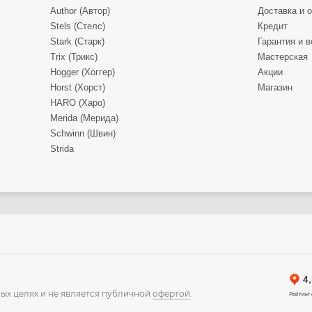
Author (Автор)
Доставка и 
Stels (Стелс)
Кредит
Stark (Старк)
Гарантия и в
Trix (Трикс)
Мастерская
Hogger (Хоггер)
Акции
Horst (Хорст)
Магазин
HARO (Харо)
Merida (Мерида)
Schwinn (Швин)
Strida
ых целях и не является публичной
офертой
.