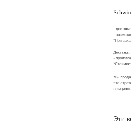
Schwin
- достав
- возмож
*При зака
Доставка 
- произво
*Стоимос
Мы прода
это стра
официаль
Эти в