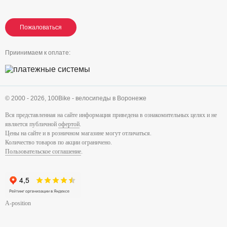
Пожаловаться
Пожаловаться
Пожаловаться
Приинимаем к оплате:
© 2000 - 2026,
100Bike - велосипеды в Воронеже
Вся представленная на сайте информация приведена в ознакомительных целях и не
является публичной
офертой
.
Цены на сайте и в розничном магазине могут отличаться.
Количество товаров по акции ограничено.
Пользовательское соглашение
.
A-position