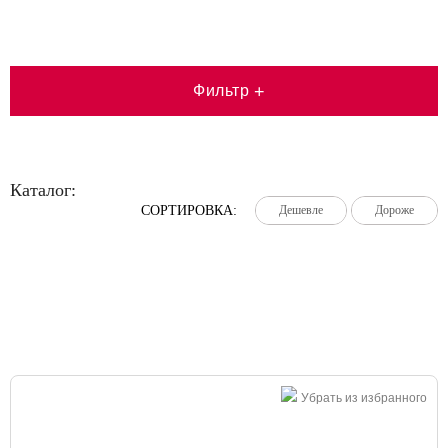
Фильтр
+
Каталог:
СОРТИРОВКА:
Дешевле
Дешевле
Дешевле
Дороже
Дороже
Дороже
Большая распродажа!
Убрать из избранного