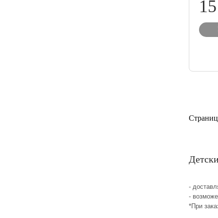
15
Страниц
Детски
- достав
- возмож
*При зака