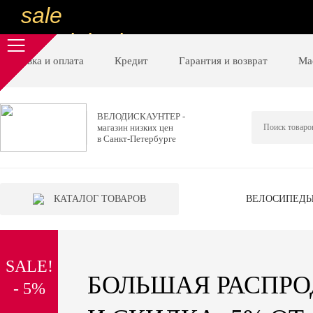
sale
special price
sale
Доставка и оплата
Кредит
Гарантия и возврат
Ма
ну очень
низкие цены
ВЕЛОДИСКАУНТЕР -
магазин низких цен
вот дешево
в Санкт-Петербурге
sale
special price
КАТАЛОГ ТОВАРОВ
ВЕЛОСИПЕД
sale
дешевле уже не будет
SALE!
sale
БОЛЬШАЯ РАСПР
- 5%
надо брать