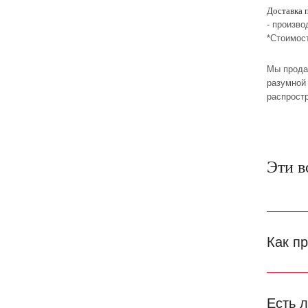
Доставка 
- произво
*Стоимос
Мы прода
разумной 
распрост
Эти в
Как п
Есть 