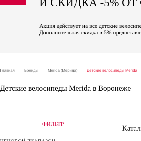
И СКИДКА -5% О
sale
special price
Акция действует на все детские велосип
Дополнительная скидка в 5% предоставля
Главная
Бренды
Merida (Мерида)
Детские велосипеды Merida
Детские велосипеды Merida в Воронеже
ФИЛЬТР
Катал