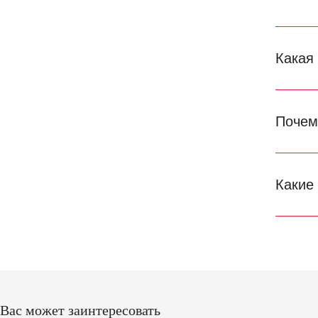
Какая
Почем
Какие
Вас может заинтересовать