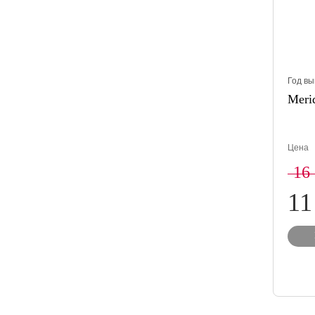
Год вы
Merid
Цена
16
11