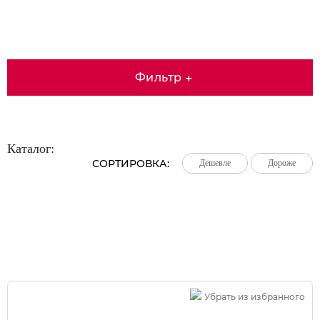
Фильтр
+
Каталог:
СОРТИРОВКА:
Дешевле
Дешевле
Дешевле
Дороже
Дороже
Дороже
Большая распродажа!
Убрать из избранного