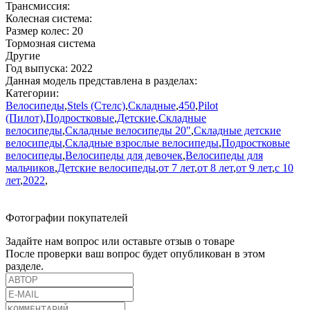
Трансмиссия:
Колесная система:
Размер колес:
20
Тормозная система
Другие
Год выпуска:
2022
Данная модель представлена в разделах:
Категории:
Велосипеды
,
Stels (Стелс)
,
Складные
,
450
,
Pilot
(Пилот)
,
Подростковые
,
Детские
,
Складные
велосипеды
,
Складные велосипеды 20"
,
Складные детские
велосипеды
,
Складные взрослые велосипеды
,
Подростковые
велосипеды
,
Велосипеды для девочек
,
Велосипеды для
мальчиков
,
Детские велосипеды
,
от 7 лет
,
от 8 лет
,
от 9 лет
,
с 10
лет
,
2022
,
Фотографии покупателей
Задайте нам вопрос или оставьте отзыв о товаре
После проверки ваш вопрос будет опубликован в этом
разделе.