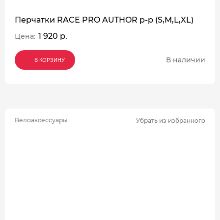
Перчатки RACE PRO AUTHOR p-p (S,M,L,XL)
1 920 р.
Цена:
В наличии
В КОРЗИНУ
В КОРЗИНУ
В КОРЗИНУ
Велоаксессуары
Убрать из избранного