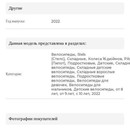
Другие
Год выпуска:
2022
Данная модель представлена в разделах:
Велосипеды
,
Stels
(Стелс)
,
Складные
,
Колеса 16 дюймов
,
Pil
(Пилот)
,
Подростковые
,
Детские
,
Складн
велосипеды
,
Складные детские
велосипеды
,
Складные взрослые
Категории:
велосипеды
,
Подростковые
велосипеды
,
Велосипеды для
девочек
,
Велосипеды для
мальчиков
,
Детские велосипеды
,
от 8
лет
,
от 9 лет
,
с 10 лет
,
2022
Фотографии покупателей