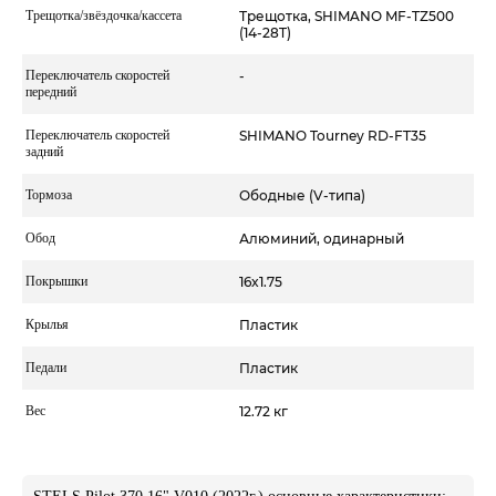
Трещотка/звёздочка/кассета
Трещотка, SHIMANO MF-TZ500
(14-28T)
Переключатель скоростей
-
передний
Переключатель скоростей
SHIMANO Tourney RD-FT35
задний
Тормоза
Ободные (V-типа)
Обод
Алюминий, одинарный
Покрышки
16x1.75
Крылья
Пластик
Педали
Пластик
Вес
12.72 кг