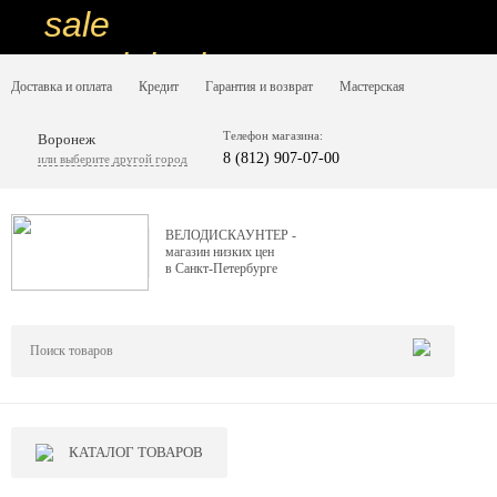
sale
special price
Доставка и оплата
Кредит
Гарантия и возврат
Мастерская
sale
ну очень
Телефон магазина:
Воронеж
8 (812) 907-07-00
или выберите другой город
низкие цены
вот дешево
ВЕЛОДИСКАУНТЕР -
магазин низких цен
sale
в Санкт-Петербурге
special price
sale
дешевле уже не будет
sale
КАТАЛОГ ТОВАРОВ
надо брать