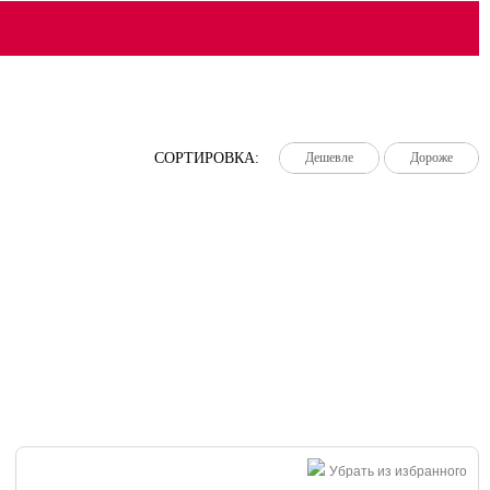
СОРТИРОВКА:
Дешевле
Дешевле
Дешевле
Дороже
Дороже
Дороже
Убрать из избранного