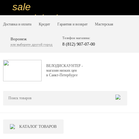
sale
special price
Доставка и оплата
Кредит
Гарантия и возврат
Мастерская
sale
ну очень
Телефон магазина:
Воронеж
8 (812) 907-07-00
или выберите другой город
низкие цены
вот дешево
ВЕЛОДИСКАУНТЕР -
магазин низких цен
sale
в Санкт-Петербурге
special price
sale
дешевле уже не будет
sale
КАТАЛОГ ТОВАРОВ
надо брать